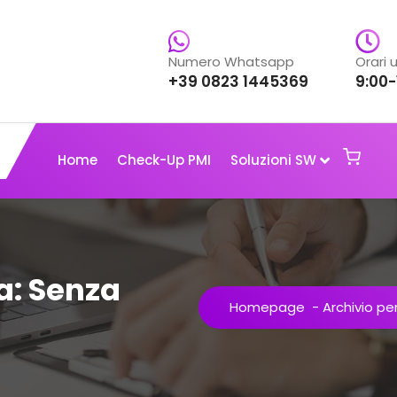
Numero Whatsapp
Orari u
+39 0823 1445369
9:00-
Home
Check-Up PMI
Soluzioni SW
a: Senza
Homepage
-
Archivio pe