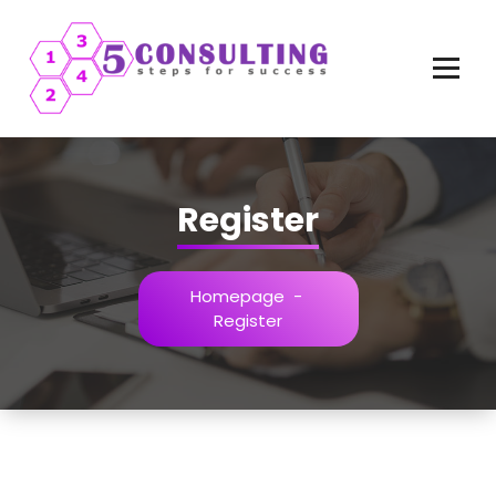
Vai
al
contenuto
Register
Homepage
-
Register