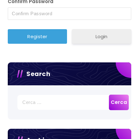
Confirm Password
Login
Search
Ricerca
per: